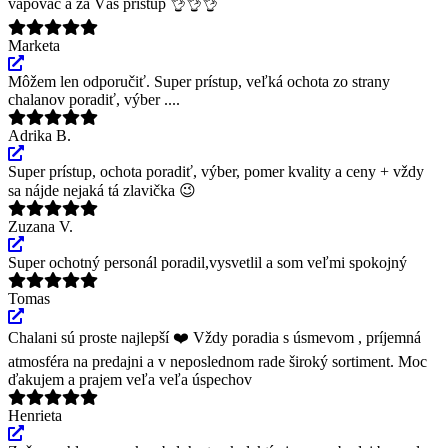
vapovač a za Váš prístup 👌👌👌
Marketa
Môžem len odporučiť. Super prístup, veľká ochota zo strany
chalanov poradiť, výber ....
Adrika B.
Super prístup, ochota poradiť, výber, pomer kvality a ceny + vždy
sa nájde nejaká tá zlavička 😉
Zuzana V.
Super ochotný personál poradil,vysvetlil a som veľmi spokojný
Tomas
Chalani sú proste najlepší ❤️ Vždy poradia s úsmevom , príjemná
atmosféra na predajni a v neposlednom rade široký sortiment. Moc
ďakujem a prajem veľa veľa úspechov
Henrieta