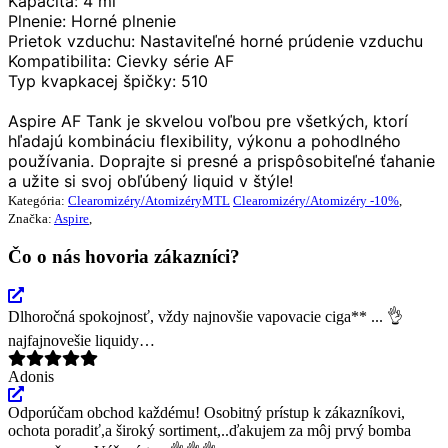
Kapacita:
4 ml
Plnenie:
Horné plnenie
Prietok vzduchu:
Nastaviteľné horné prúdenie vzduchu
Kompatibilita:
Cievky série AF
Typ kvapkacej špičky:
510
Aspire AF Tank je skvelou voľbou pre všetkých, ktorí 
hľadajú kombináciu flexibility, výkonu a pohodlného 
používania. Doprajte si presné a prispôsobiteľné ťahanie 
a užite si svoj obľúbený liquid v štýle!
Kategória:
Clearomizéry/Atomizéry
MTL
Clearomizéry/Atomizéry -10%
,
Značka:
Aspire
,
Čo o nás hovoria zákazníci?
Dlhoročná spokojnosť, vždy najnovšie vapovacie ciga** ... 👌
najfajnovešie liquidy…
Adonis
Odporúčam obchod každému! Osobitný prístup k zákazníkovi,
ochota poradiť,a široký sortiment,..ďakujem za môj prvý bomba