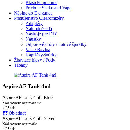
Klasické príchute
Príchute Shake and Vape
Náplne do E cigariet
Príslušenstvo Clearomizéry
Adaptéry
Náhradné sklá
Nástroje pre DIY
Náustky
Odporové drôty / hotové špirálky
Vata / Bavlna
Kapsičky/šnúrky
Žhaviace hlavy / Pody
Tabaky
Aspire AF Tank 4ml
Aspire AF Tank 4ml - Blue
Kód tovaru: aspireafblue
27,90€
Objednať
Aspire AF Tank 4ml - Silver
Kód tovaru: aspireafss
27,90€