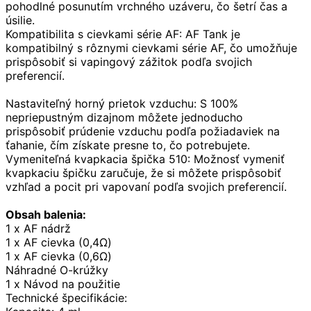
pohodlné posunutím vrchného uzáveru, čo šetrí čas a 
úsilie.
Kompatibilita s cievkami série AF:
 AF Tank je 
kompatibilný s rôznymi cievkami série AF, čo umožňuje 
prispôsobiť si vapingový zážitok podľa svojich 
preferencií.
Nastaviteľný horný prietok vzduchu:
 S 100% 
nepriepustným dizajnom môžete jednoducho 
prispôsobiť prúdenie vzduchu podľa požiadaviek na 
ťahanie, čím získate presne to, čo potrebujete.
Vymeniteľná kvapkacia špička 510:
 Možnosť vymeniť 
kvapkaciu špičku zaručuje, že si môžete prispôsobiť 
vzhľad a pocit pri vapovaní podľa svojich preferencií.
Obsah balenia:
1 x AF nádrž
1 x AF cievka (0,4Ω)
1 x AF cievka (0,6Ω)
Náhradné O-krúžky
1 x Návod na použitie
Technické špecifikácie: