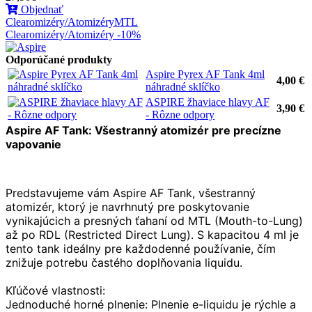
Objednať
Clearomizéry/Atomizéry
MTL
Clearomizéry/Atomizéry -10%
Odporúčané produkty
Aspire Pyrex AF Tank 4ml
4,00 €
náhradné sklíčko
ASPIRE žhaviace hlavy AF
3,90 €
- Rôzne odpory
Aspire AF Tank: Všestranný atomizér pre precízne
vapovanie
Predstavujeme vám Aspire AF Tank, všestranný 
atomizér, ktorý je navrhnutý pre poskytovanie 
vynikajúcich a presných ťahaní od MTL (Mouth-to-Lung) 
až po RDL (Restricted Direct Lung). S kapacitou 4 ml je 
tento tank ideálny pre každodenné používanie, čím 
znižuje potrebu častého doplňovania liquidu.
Kľúčové vlastnosti:
Jednoduché horné plnenie:
 Plnenie e-liquidu je rýchle a 