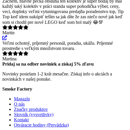
Začnem, hlavne pecka obsluha ten kolektív je super bodaj by mal
každý taký kolektív v práci sranda super pohodička výber, ceny,
veci, doplnky veľmi vytuningovana predajňa poradenstvo top, Tip
Top keď idem nakúpiť teším sa jak díte že zas niečo nové jak keď
som si chodil pre nové LEGO keď som bol malý 😂💯
Martin
Veľmi ochotný, príjemný personál, poradia, ukážu. Príjemné
prostredie s veľkým množstvom tovaru.
Martina
Pridaj sa na odber noviniek a získaj 5% zľavu
Novinky posielam 1-2 krát mesačne. Získaj info o akciách a
novinkách v našej ponuke.
Smoke Factory
Magazín
O nás
Značky produktov
Slovník (vysvetlivky)
Kontakt
Otváracie hodiny (Prevádzka)