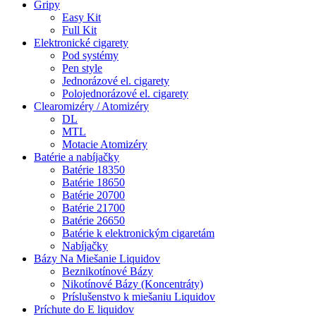
Gripy
Easy Kit
Full Kit
Elektronické cigarety
Pod systémy
Pen style
Jednorázové el. cigarety
Polojednorázové el. cigarety
Clearomizéry / Atomizéry
DL
MTL
Motacie Atomizéry
Batérie a nabíjačky
Batérie 18350
Batérie 18650
Batérie 20700
Batérie 21700
Batérie 26650
Batérie k elektronickým cigaretám
Nabíjačky
Bázy Na Miešanie Liquidov
Beznikotínové Bázy
Nikotínové Bázy (Koncentráty)
Príslušenstvo k miešaniu Liquidov
Príchute do E liquidov