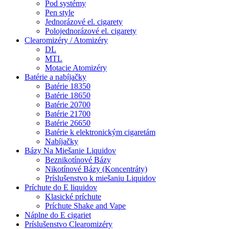
Pod systémy
Pen style
Jednorázové el. cigarety
Polojednorázové el. cigarety
Clearomizéry / Atomizéry
DL
MTL
Motacie Atomizéry
Batérie a nabíjačky
Batérie 18350
Batérie 18650
Batérie 20700
Batérie 21700
Batérie 26650
Batérie k elektronickým cigaretám
Nabíjačky
Bázy Na Miešanie Liquidov
Beznikotínové Bázy
Nikotínové Bázy (Koncentráty)
Príslušenstvo k miešaniu Liquidov
Príchute do E liquidov
Klasické príchute
Príchute Shake and Vape
Náplne do E cigariet
Príslušenstvo Clearomizéry