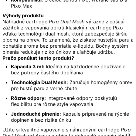
Pixo Max
Výhody produktu
Náhradné cartridge 
Pixo Dual Mesh
 výrazne zlepšujú 
zážitok z vapovania oproti klasickým cartridge Pixo 
vďaka technológii dual mesh, ktorá zabezpečuje širšiu 
plochu na ohrev. To znamená, že získate hustejšiu paru a 
bohatšie aroma bez prehriatia e-liquidu. Bočný systém 
plnenia redukuje riziko únikov a uľahčuje údržbu.
Prečo ponúkať tento produkt?
Kapacita 3 ml:
Ideálna na každodenné používanie
bez potreby častého dopĺňania
Technológia Dual Mesh:
Zaručuje homogénny ohrev
pre hustú paru a verné chute
Rôzne odpory:
Integrované odpory poskytujú
flexibilitu pre rôzne style vapovania
Jednoduché plnenie:
Kapsule pripravené na rýchle
doplnenie bez rizika úniku
Užite si kvalitné vapovanie s náhradnými cartridge 
Pixo 
Dual Mesh
 od Aspire a objavte dokonalé podanie chutí!