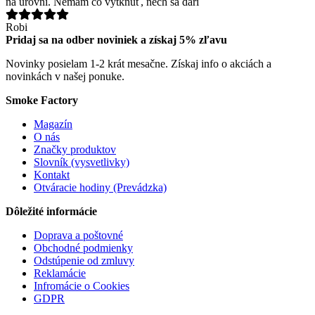
na úrovni. Nemám čo vytknúť, nech sa darí
Robi
Pridaj sa na odber noviniek a získaj 5% zľavu
Novinky posielam 1-2 krát mesačne. Získaj info o akciách a
novinkách v našej ponuke.
Smoke Factory
Magazín
O nás
Značky produktov
Slovník (vysvetlivky)
Kontakt
Otváracie hodiny (Prevádzka)
Dôležité informácie
Doprava a poštovné
Obchodné podmienky
Odstúpenie od zmluvy
Reklamácie
Infromácie o Cookies
GDPR