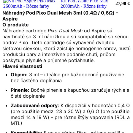
Kit Pod Aspire Pixo Max
27,90 €
2600mAh - Rôzne farby
Náhradný Pod Pixo Dual Mesh 3ml (0,4Ω / 0,6Ω) – 
Aspire
O produkte
Náhradné cartridge 
Pixo Dual Mesh
 od Aspire sú 
navrhnuté so 3 ml nádržkou a sú kompatibilné so sériou 
podov Pixo. Tieto cartridge sú vybavené dvojitou 
sieťovou cievkou, ktorá zaisťuje homogénne ohrev, hustú 
produkciu pary a intenzívne podanie chutí, pričom 
poskytuje plynulé a príjemné potiahnutie.
Hlavné vlastnosti
Objem:
3 ml – ideálne pre každodenné používanie
bez častého dopĺňania
Plnenie:
Bočné plnenie s kapucňou zaručuje rýchle a
čisté doplnenie
Zabudované odpory:
K dispozícii v hodnotách 0,4 Ω
(pre použitie medzi 23 a 30 W) a 0,6 Ω (pre použitie
medzi 14 a 19 W) – pre rôzne štýly vapovania (RDL a
MTL)
Kompatibilita:
S celou sériou Pixo, vrátane sad B a