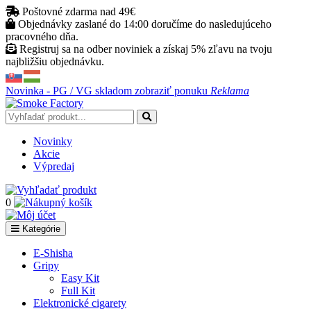
Poštovné zdarma nad 49€
Objednávky zaslané do 14:00 doručíme do nasledujúceho
pracovného dňa.
Registruj sa na odber noviniek a získaj 5% zľavu na tvoju
najbližšiu objednávku.
Novinka - PG / VG skladom
zobraziť ponuku
Reklama
Novinky
Akcie
Výpredaj
0
Kategórie
E-Shisha
Gripy
Easy Kit
Full Kit
Elektronické cigarety