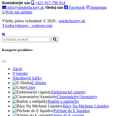
Kontaktujte nás
+421 915 796 814
info@smokefactory.sk
Sleduj nás
Facebook
Instagram
Všetky práva vyhradené © 2026 -
smokefactory.sk
Tvorba eshopov - corteon.com
Kategórie produktov
Akcie
Výpredaj
Nikotínové Sáčky
E-Shisha
Gripy
Elektronické cigarety
Clearomizéry/Atomizéry
Batérie a nabíjačky
Bázy Na Miešanie Liquidov
Príchute do E liquidov
Náplne do E cigariet