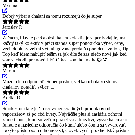
Martina
Dobrý výber a chalani sa tomu rozumejú čo je super
Jaroslav P.
Začnem, hlavne pecka obsluha ten kolektív je super bodaj by mal
každý taký kolektív v práci sranda super pohodička výber, ceny,
veci, doplnky veľmi vytuningovana predajňa poradenstvo top, Tip
Top keď idem nakúpiť teším sa jak díte že zas niečo nové jak keď
som si chodil pre nové LEGO keď som bol malý 😂💯
Martin
Môžem len odporučiť. Super prístup, veľká ochota zo strany
chalanov poradiť, výber ....
Adrika B.
Smokeshop kde je široký výber kvalitných produktov od
vaporizérov až po cbd kvety. Najväčšie plus si zaslúžia ochotní
zamestnanci, ktorí sú veľmi priateľskí a trpezliví, vysvetlia čo ako
funguje a následne odporučia čo kúpiť alebo čomu sa vyvarovať.
Takýto prístup som dlho nezažil, človek vycíti proklientský prístup