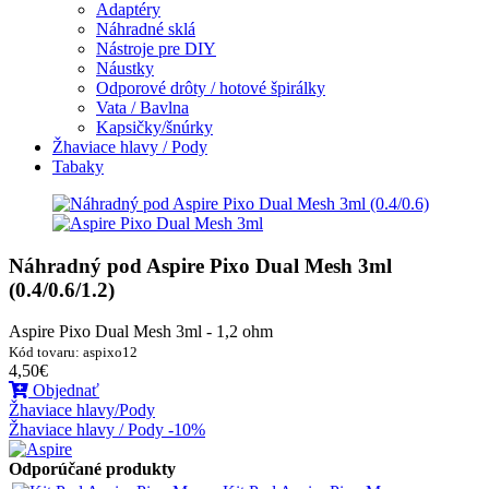
Adaptéry
Náhradné sklá
Nástroje pre DIY
Náustky
Odporové drôty / hotové špirálky
Vata / Bavlna
Kapsičky/šnúrky
Žhaviace hlavy / Pody
Tabaky
Náhradný pod Aspire Pixo Dual Mesh 3ml
(0.4/0.6/1.2)
Aspire Pixo Dual Mesh 3ml - 1,2 ohm
Kód tovaru: aspixo12
4,50€
Objednať
Žhaviace hlavy/Pody
Žhaviace hlavy / Pody -10%
Odporúčané produkty