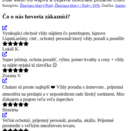
Kategória:
Žhaviace hlavy/Pody
Žhaviace hlavy / Pody -10%
, Značka:
Aspire
,
Čo o nás hovoria zákazníci?
Vynikajúci obchod vždy nájdem čo potrebujem, fajnove
Liquid,arómy, cbd , ochotný personál ktorý vždy poradí a pomôže
Lukáš K.
Super prístup, ochota poradiť, výber, pomer kvality a ceny + vždy
sa nájde nejaká tá zlavička 😉
Zuzana V.
Chalani sú proste najlepší ❤️ Vždy poradia s úsmevom , príjemná
atmosféra na predajni a v neposlednom rade široký sortiment. Moc
ďakujem a prajem veľa veľa úspechov
Henrieta
Veľmi ochotný, príjemný personál, poradia, ukážu. Príjemné
prostredie s veľkým množstvom tovaru.