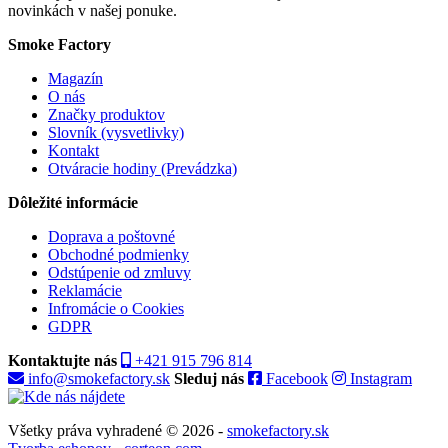
novinkách v našej ponuke.
Smoke Factory
Magazín
O nás
Značky produktov
Slovník (vysvetlivky)
Kontakt
Otváracie hodiny (Prevádzka)
Dôležité informácie
Doprava a poštovné
Obchodné podmienky
Odstúpenie od zmluvy
Reklamácie
Infromácie o Cookies
GDPR
Kontaktujte nás
+421 915 796 814
info@smokefactory.sk
Sleduj nás
Facebook
Instagram
Všetky práva vyhradené © 2026 -
smokefactory.sk