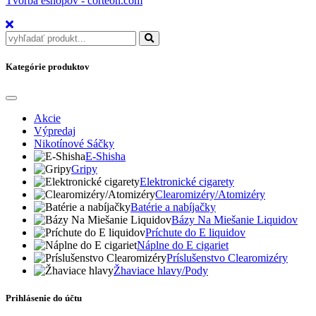
Tvorba eshopov - corteon.com
Kategórie produktov
Akcie
Výpredaj
Nikotínové Sáčky
E-Shisha
Gripy
Elektronické cigarety
Clearomizéry/Atomizéry
Batérie a nabíjačky
Bázy Na Miešanie Liquidov
Príchute do E liquidov
Náplne do E cigariet
Príslušenstvo Clearomizéry
Žhaviace hlavy/Pody
Prihlásenie do účtu