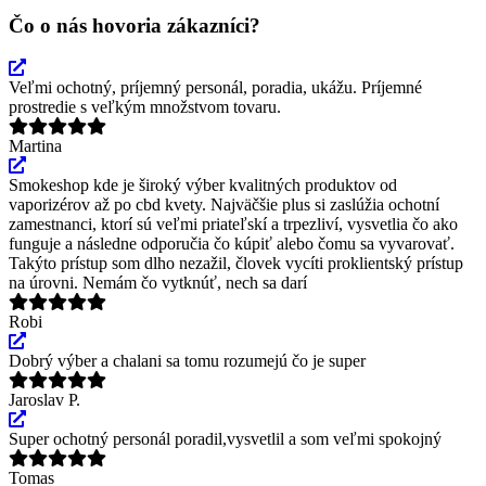
Čo o nás hovoria zákazníci?
Veľmi ochotný, príjemný personál, poradia, ukážu. Príjemné
prostredie s veľkým množstvom tovaru.
Martina
Smokeshop kde je široký výber kvalitných produktov od
vaporizérov až po cbd kvety. Najväčšie plus si zaslúžia ochotní
zamestnanci, ktorí sú veľmi priateľskí a trpezliví, vysvetlia čo ako
funguje a následne odporučia čo kúpiť alebo čomu sa vyvarovať.
Takýto prístup som dlho nezažil, človek vycíti proklientský prístup
na úrovni. Nemám čo vytknúť, nech sa darí
Robi
Dobrý výber a chalani sa tomu rozumejú čo je super
Jaroslav P.
Super ochotný personál poradil,vysvetlil a som veľmi spokojný
Tomas