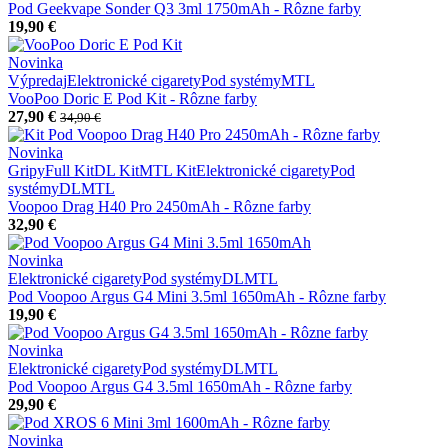
Pod Geekvape Sonder Q3 3ml 1750mAh - Rôzne farby
19,90 €
Novinka
Výpredaj
Elektronické cigarety
Pod systémy
MTL
VooPoo Doric E Pod Kit - Rôzne farby
27,90 €
34,90 €
Novinka
Gripy
Full Kit
DL Kit
MTL Kit
Elektronické cigarety
Pod
systémy
DL
MTL
Voopoo Drag H40 Pro 2450mAh - Rôzne farby
32,90 €
Novinka
Elektronické cigarety
Pod systémy
DL
MTL
Pod Voopoo Argus G4 Mini 3.5ml 1650mAh - Rôzne farby
19,90 €
Novinka
Elektronické cigarety
Pod systémy
DL
MTL
Pod Voopoo Argus G4 3.5ml 1650mAh - Rôzne farby
29,90 €
Novinka