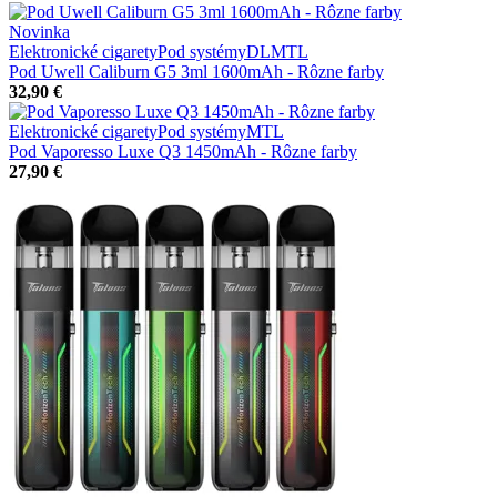
Novinka
Elektronické cigarety
Pod systémy
DL
MTL
Pod Uwell Caliburn G5 3ml 1600mAh - Rôzne farby
32,90 €
Elektronické cigarety
Pod systémy
MTL
Pod Vaporesso Luxe Q3 1450mAh - Rôzne farby
27,90 €