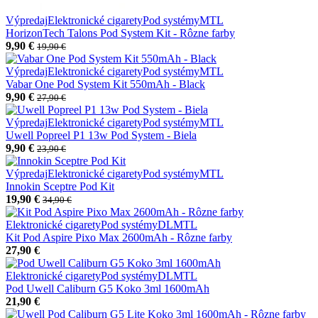
Výpredaj
Elektronické cigarety
Pod systémy
MTL
HorizonTech Talons Pod System Kit - Rôzne farby
9,90 €
19,90 €
Výpredaj
Elektronické cigarety
Pod systémy
MTL
Vabar One Pod System Kit 550mAh - Black
9,90 €
27,90 €
Výpredaj
Elektronické cigarety
Pod systémy
MTL
Uwell Popreel P1 13w Pod System - Biela
9,90 €
23,90 €
Výpredaj
Elektronické cigarety
Pod systémy
MTL
Innokin Sceptre Pod Kit
19,90 €
34,90 €
Elektronické cigarety
Pod systémy
DL
MTL
Kit Pod Aspire Pixo Max 2600mAh - Rôzne farby
27,90 €
Elektronické cigarety
Pod systémy
DL
MTL
Pod Uwell Caliburn G5 Koko 3ml 1600mAh
21,90 €