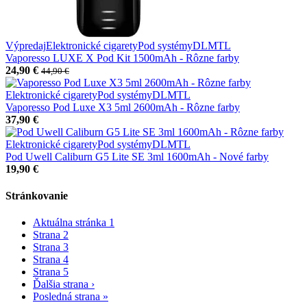
Výpredaj
Elektronické cigarety
Pod systémy
DL
MTL
Vaporesso LUXE X Pod Kit 1500mAh - Rôzne farby
24,90 €
44,90 €
Elektronické cigarety
Pod systémy
DL
MTL
Vaporesso Pod Luxe X3 5ml 2600mAh - Rôzne farby
37,90 €
Elektronické cigarety
Pod systémy
DL
MTL
Pod Uwell Caliburn G5 Lite SE 3ml 1600mAh - Nové farby
19,90 €
Stránkovanie
Aktuálna stránka
1
Strana
2
Strana
3
Strana
4
Strana
5
Ďalšia strana
›
Posledná strana
»