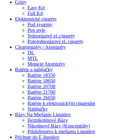
Gripy
Easy Kit
Full Kit
Elektronické cigarety
Pod systémy
Pen style
Jednorázové el. cigarety
Polojednorázové el. cigarety
Clearomizéry / Atomizéry
DL
MTL
Motacie Atomizéry
Batérie a nabíjačky
Batérie 18350
Batérie 18650
Batérie 20700
Batérie 21700
Batérie 26650
Batérie k elektronickým cigaretám
Nabíjačky
Bázy Na Miešanie Liquidov
Beznikotínové Bázy
Nikotínové Bázy (Koncentráty)
Príslušenstvo k miešaniu Liquidov
Príchute do E liquidov