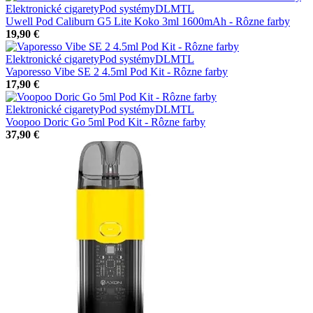
Elektronické cigarety
Pod systémy
DL
MTL
Uwell Pod Caliburn G5 Lite Koko 3ml 1600mAh - Rôzne farby
19,90 €
Elektronické cigarety
Pod systémy
DL
MTL
Vaporesso Vibe SE 2 4.5ml Pod Kit - Rôzne farby
17,90 €
Elektronické cigarety
Pod systémy
DL
MTL
Voopoo Doric Go 5ml Pod Kit - Rôzne farby
37,90 €