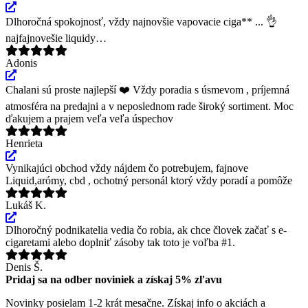
Dlhoročná spokojnosť, vždy najnovšie vapovacie ciga** ... 👌
najfajnovešie liquidy…
Adonis
Chalani sú proste najlepší ❤️ Vždy poradia s úsmevom , príjemná
atmosféra na predajni a v neposlednom rade široký sortiment. Moc
ďakujem a prajem veľa veľa úspechov
Henrieta
Vynikajúci obchod vždy nájdem čo potrebujem, fajnove
Liquid,arómy, cbd , ochotný personál ktorý vždy poradí a pomôže
Lukáš K.
Dlhoročný podnikatelia vedia čo robia, ak chce človek začať s e-
cigaretami alebo doplniť zásoby tak toto je voľba #1.
Denis Š.
Pridaj sa na odber noviniek a získaj 5% zľavu
Novinky posielam 1-2 krát mesačne. Získaj info o akciách a