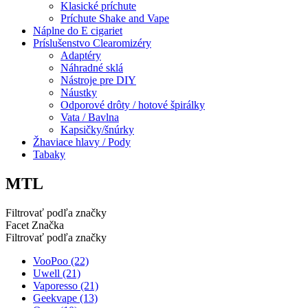
Klasické príchute
Príchute Shake and Vape
Náplne do E cigariet
Príslušenstvo Clearomizéry
Adaptéry
Náhradné sklá
Nástroje pre DIY
Náustky
Odporové drôty / hotové špirálky
Vata / Bavlna
Kapsičky/šnúrky
Žhaviace hlavy / Pody
Tabaky
MTL
Filtrovať podľa značky
Facet Značka
Filtrovať podľa značky
VooPoo
(22)
Uwell
(21)
Vaporesso
(21)
Geekvape
(13)