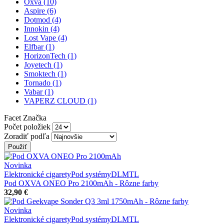
Oxva
(10)
Aspire
(6)
Dotmod
(4)
Innokin
(4)
Lost Vape
(4)
Elfbar
(1)
HorizonTech
(1)
Joyetech
(1)
Smoktech
(1)
Tornado
(1)
Vabar
(1)
VAPERZ CLOUD
(1)
Facet Značka
Počet položiek
Zoradiť podľa
Novinka
Elektronické cigarety
Pod systémy
DL
MTL
Pod OXVA ONEO Pro 2100mAh - Rôzne farby
32,90 €
Novinka
Elektronické cigarety
Pod systémy
DL
MTL